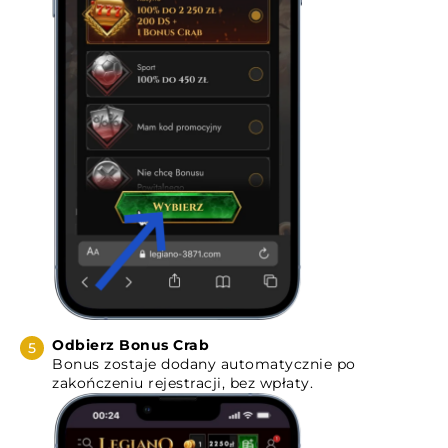
Odbierz Bonus Crab
Bonus zostaje dodany automatycznie po
zakończeniu rejestracji, bez wpłaty.