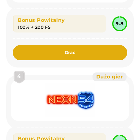
Bonus Powitalny
9.8
100% + 200 FS
Grać
4
Dużo gier
Bonus Powitalny