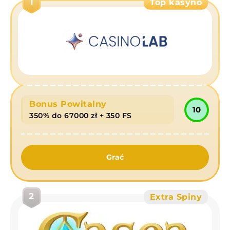
1
Top kasyno
Bonus Powitalny
10
350% do 67000 zł + 350 FS
Grać
2
Extra Spiny