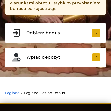
warunkami obrotu i szybkim przypisaniem
bonusu po rejestracji.
Odbierz bonus
Wpłać depozyt
Legiano
»
Legiano Casino Bonus