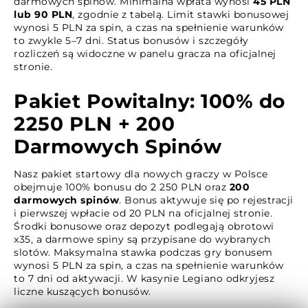
darmowych spinów. Minimalna wpłata wynosi
45 PLN
lub 90 PLN
, zgodnie z tabelą. Limit stawki bonusowej
wynosi 5 PLN za spin, a czas na spełnienie warunków
to zwykle 5–7 dni. Status bonusów i szczegóły
rozliczeń są widoczne w panelu gracza na oficjalnej
stronie.
Pakiet Powitalny: 100% do
2250 PLN + 200
Darmowych Spinów
Nasz pakiet startowy dla nowych graczy w Polsce
obejmuje 100% bonusu do 2 250 PLN oraz
200
darmowych spinów
. Bonus aktywuje się po rejestracji
i pierwszej wpłacie od 20 PLN na oficjalnej stronie.
Środki bonusowe oraz depozyt podlegają obrotowi
x35, a darmowe spiny są przypisane do wybranych
slotów. Maksymalna stawka podczas gry bonusem
wynosi 5 PLN za spin, a czas na spełnienie warunków
to 7 dni od aktywacji. W kasynie Legiano odkryjesz
liczne kuszących bonusów.