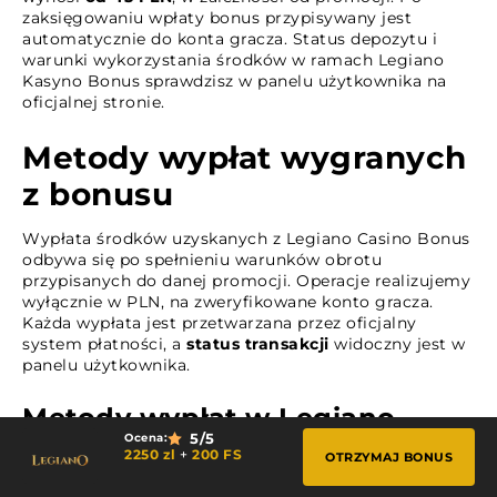
zaksięgowaniu wpłaty bonus przypisywany jest
automatycznie do konta gracza. Status depozytu i
warunki wykorzystania środków w ramach Legiano
Kasyno Bonus sprawdzisz w panelu użytkownika na
oficjalnej stronie.
Metody wypłat wygranych
z bonusu
Wypłata środków uzyskanych z Legiano Casino Bonus
odbywa się po spełnieniu warunków obrotu
przypisanych do danej promocji. Operacje realizujemy
wyłącznie w PLN, na zweryfikowane konto gracza.
Każda wypłata jest przetwarzana przez oficjalny
system płatności, a
status transakcji
widoczny jest w
panelu użytkownika.
Metody wypłat w Legiano
5
/5
Ocena:
2250 zl
+
200 FS
OTRZYMAJ BONUS
Czas
Min.
Metoda wypłaty