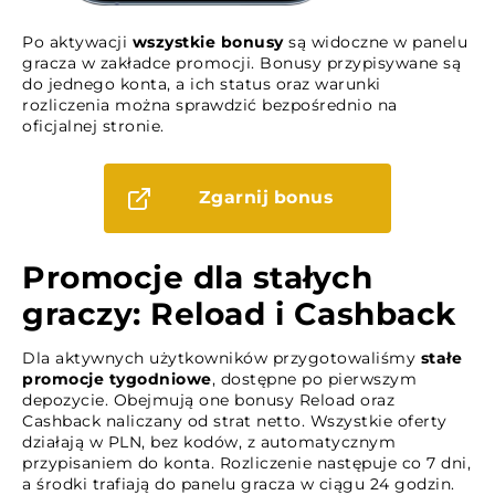
Po aktywacji
wszystkie bonusy
są widoczne w panelu
gracza w zakładce promocji. Bonusy przypisywane są
do jednego konta, a ich status oraz warunki
rozliczenia można sprawdzić bezpośrednio na
oficjalnej stronie.
Zgarnij bonus
Promocje dla stałych
graczy: Reload i Cashback
Dla aktywnych użytkowników przygotowaliśmy
stałe
promocje tygodniowe
, dostępne po pierwszym
depozycie. Obejmują one bonusy Reload oraz
Cashback naliczany od strat netto. Wszystkie oferty
działają w PLN, bez kodów, z automatycznym
przypisaniem do konta. Rozliczenie następuje co 7 dni,
a środki trafiają do panelu gracza w ciągu 24 godzin.