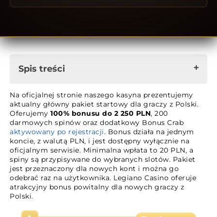
Spis treści
Wszystkie bonusy Legiano
Na oficjalnej stronie naszego kasyna prezentujemy
aktualny główny pakiet startowy dla graczy z Polski.
Pakiet Powitalny: 100% do 2250 PLN + 200
Oferujemy
100% bonusu do 2 250 PLN
, 200
Darmowych Spinów
darmowych spinów oraz dodatkowy Bonus Crab
Jak odebrać bonus w Legiano? Instrukcja
aktywowany po rejestracji
. Bonus działa na jednym
koncie, z walutą PLN, i jest dostępny wyłącznie na
Promocje dla stałych graczy: Reload i
oficjalnym serwisie. Minimalna wpłata to 20 PLN, a
Cashback
spiny są przypisywane do wybranych slotów. Pakiet
jest przeznaczony dla nowych kont i można go
Metody wpłat: Jak wpłacić depozyt pod
odebrać raz na użytkownika. Legiano Casino oferuje
bonus?
atrakcyjny bonus powitalny dla nowych graczy z
Metody wypłat wygranych z bonusu
Polski.