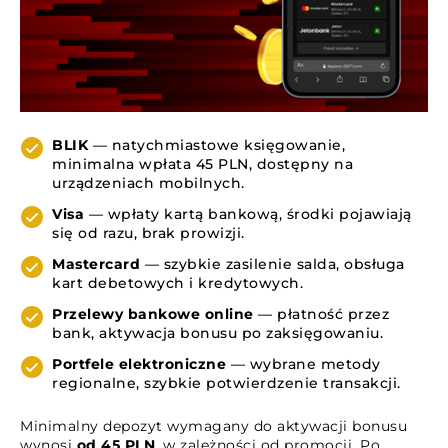
BLIK
— natychmiastowe księgowanie,
minimalna wpłata 45 PLN, dostępny na
urządzeniach mobilnych.
Visa
— wpłaty kartą bankową, środki pojawiają
się od razu, brak prowizji.
Mastercard
— szybkie zasilenie salda, obsługa
kart debetowych i kredytowych.
Przelewy bankowe online
— płatność przez
bank, aktywacja bonusu po zaksięgowaniu.
Portfele elektroniczne
— wybrane metody
regionalne, szybkie potwierdzenie transakcji.
Minimalny depozyt wymagany do aktywacji bonusu
wynosi
od 45 PLN
, w zależności od promocji. Po