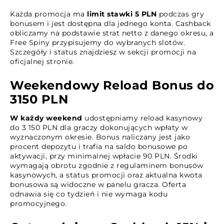
Każda promocja ma
limit stawki 5 PLN
podczas gry
bonusem i jest dostępna dla jednego konta. Cashback
obliczamy na podstawie strat netto z danego okresu, a
Free Spiny przypisujemy do wybranych slotów.
Szczegóły i status znajdziesz w sekcji promocji na
oficjalnej stronie.
Weekendowy Reload Bonus do
3150 PLN
W każdy weekend
udostępniamy reload kasynowy
do 3 150 PLN dla graczy dokonujących wpłaty w
wyznaczonym okresie. Bonus naliczany jest jako
procent depozytu i trafia na saldo bonusowe po
aktywacji, przy minimalnej wpłacie 90 PLN. Środki
wymagają obrotu zgodnie z regulaminem bonusów
kasynowych, a status promocji oraz aktualna kwota
bonusowa są widoczne w panelu gracza. Oferta
odnawia się co tydzień i nie wymaga kodu
promocyjnego.