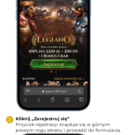
Kliknij „Zarejestruj się”
Przycisk rejestracji znajduje się w górnym
prawym rogu ekranu i prowadzi do formularza.