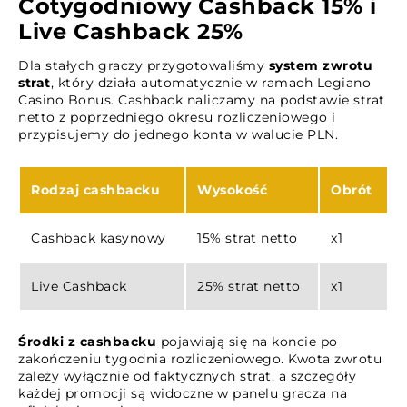
Cotygodniowy Cashback 15% i
Live Cashback 25%
Dla stałych graczy przygotowaliśmy
system zwrotu
strat
, który działa automatycznie w ramach Legiano
Casino Bonus. Cashback naliczamy na podstawie strat
netto z poprzedniego okresu rozliczeniowego i
przypisujemy do jednego konta w walucie PLN.
Rodzaj cashbacku
Wysokość
Obrót
Cashback kasynowy
15% strat netto
x1
Live Cashback
25% strat netto
x1
Środki z cashbacku
pojawiają się na koncie po
zakończeniu tygodnia rozliczeniowego. Kwota zwrotu
zależy wyłącznie od faktycznych strat, a szczegóły
każdej promocji są widoczne w panelu gracza na