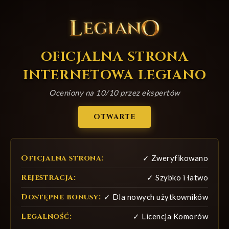
OFICJALNA STRONA
INTERNETOWA LEGIANO
Oceniony na 10/10 przez ekspertów
OTWARTE
Oficjalna strona:
✓ Zweryfikowano
Rejestracja:
✓ Szybko i łatwo
Dostępne bonusy:
✓ Dla nowych użytkowników
Legalność:
✓ Licencja Komorów