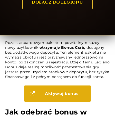
DOŁĄCZ DO LEGIONU
Poza standardowym pakietem powitalnym każdy
nowy użytkownik
otrzymuje Bonus Crab,
dostępny
bez dodatkowego depozytu. Ten element pakietu nie
wymaga obrotu i jest przyznawany jednorazowo na
konto, po zakończeniu rejestracji. Dzięki temu Legiano
Bonus daje realną możliwość przetestowania gry
jeszcze przed użyciem środków z depozytu, bez ryzyka
finansowego i z pełnym dostępem do funkcji konta.
Aktywuj bonus
Jak odebrać bonus w